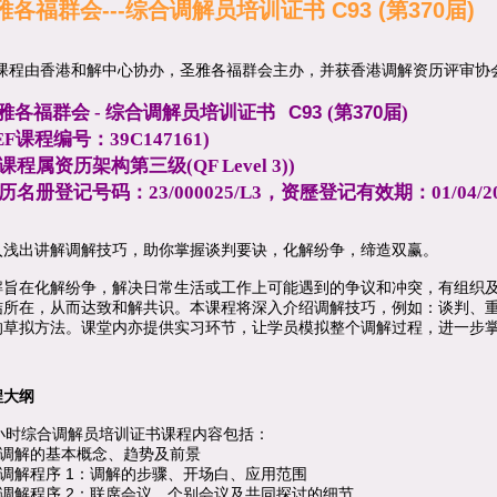
雅各福群会---综合调解员培训证书 C93 (第370届)
课程由香港和解中心
协办，
圣雅各福群会
主办
，并获香港调解资历评审协
C93
370
雅各福群会 - 综合调解员培训证书
(第
届)
EF课程编号：39C147161)
课程属资历架构第三级(QF Level 3))
历名册登记号码：23/000025/L3，资歷登记有效期：01/04/2023
入浅出讲解调解技巧，助你掌握谈判要诀，化解纷争，缔造双赢。
解旨在化解纷争，解决日常生活或工作上可能遇到的争议和冲突，有组织
结所在，从而达致和解共识。本课程将深入介绍调解技巧，例如：谈判、
的草拟方法。课堂内亦提供实习环节，让学员模拟整个调解过程，进一步
程大纲
小时综合调解员培训证书课程内容包括：
调解的基本概念、趋势及前景
1
调解程序
：调解的步骤、开场白、应用范围
2
调解程序
：
联席会议、个别会议
及共同探讨的细节