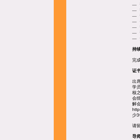
—
—
—
—
—
—
—
持
完成
证
出
学
核
会
解
htt
3
少
请
导