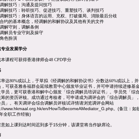
调解技巧：沟通及提问技巧
调解技巧：聆听技巧、促进技巧、重塑技巧、谈判技巧
调解技巧：身体语言的运用、充权、打破僵局、消除最后分歧
合约的基本概念，经调解的和解协议及其他有关的文件
调解守则
，调解条例
调解员专业守则及操守
角色扮演
续专业发展学分
本课程可获得香港律师会48 CPD学分
书
席率达80%或以上，于草拟《经调解的和解协议书》分数达60%或以上，并
员，可获圣雅各福群会延续教育中心颁发毕业证书，并可申请持续进修基金
之学员，更可获香港和解中心颁发「综合调解员培训证书」。
学员凭「综
统筹的资历评核。成功通过考核者，可申请成为调评会的「综合调解员」
会员」。有关调评会综合调解员评核试详情请浏览调评会网站
p://www.hkmaal.org.hk/en/HowToBecomeAMediator_G.php
(
。
备注：如
)
年全职工作经验
15
留意如上课到达时间迟到多于
分钟，该课堂将当作缺席论。
师