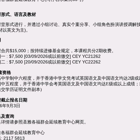
课形式、语言及教材
课堂形式进行，并透过小组讨论、真实个案分享、小组角色扮演讲授调解
材以英文为主)。
用
合共$15,000；按持续进修基金规定，本课程共分2期收费。
 : $7,500 [03/09/2026或以前缴交] CEY YC21262
 : $7,500 [20/09/2026或以前缴交] CEY YC22262
读资格
高中学制中六程度，并于香港中学文凭考试英国语文及中国语文均达2级或
制中五程度，并于香港中学会考英国语文及中国语文均达E级或以上成绩；
递交学历证明文件副本)
程截止报名日期
6
9
3
年
月
日
名及查询
名详情请参照圣雅各福群会延续教育中心网页。
雅各福群会延续教育中心
: 2117 5813
话