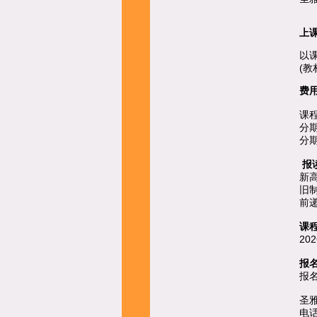
上
以
(教
费
课程
分期一
分期二
报
新
旧
前
课
202
报
报
圣
电