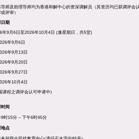
席导师及助理导师均为香港和解中心的资深调解员（其资历均已获调评会
审或评审）
课日期
6
9
6
2026
10
4
(
5
)
年
月
日至
年
月
日
逢
星期日，共
堂
2026
9
6
年
月
日
2026
9
13
年
月
日
2026
9
20
年
月
日
2026
9
27
年
月
日
2026
10
4
年
月
日
本届课程之调评会认可申请中)
课时间
9时15分 – 下午6时45分
课地点
85
雅各福群会延续教育中心(湾仔石水渠街
号)