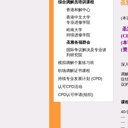
圣
综合调解员培训课程
香港和解中心
香港中文大学
(
本
专业进修学院
圣
岭南大学
持续进修学院
(C
圣雅各福群会
(本
(资
国际争议解决及专业谈
判研究院
模拟调解个案练习班
深
职场调解证书课程
调
持续专业发展计划 (CPD)
症
议
认可CPD活动
CPD认可申请(组织)
课
40
—
—
—